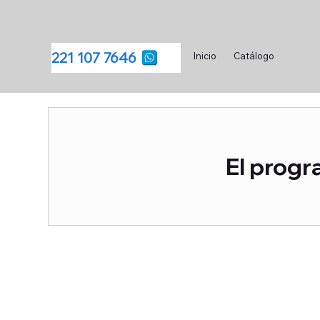
221 107 7646
Inicio
Catálogo
El progr