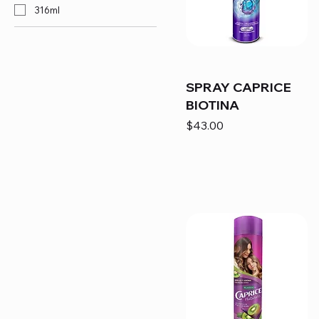
316ml
SPRAY CAPRICE
BIOTINA
Precio
$43.00