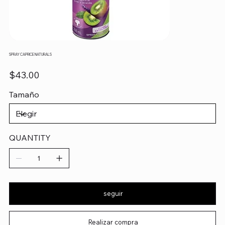
SPRAY CAPRICE NATURALS
Precio
$43.00
Tamaño
QUANTITY
seguir
Realizar compra