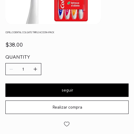
CEPILLO DENTAL COLGATE TRIPLE ACCION 4 PACK
Precio
$38.00
QUANTITY
seguir
Realizar compra