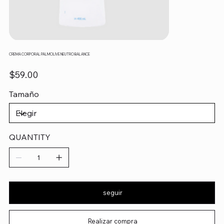
CREMA CORPORAL PALMOLIVE NEUTRO BALANCE
Precio
$59.00
Tamaño
QUANTITY
seguir
Realizar compra