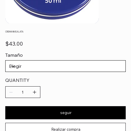
CREMA NIVEA LATA
Precio
$43.00
Tamaño
QUANTITY
seguir
Realizar compra