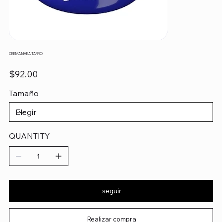
CREMA NIVEA TARRO
Precio
$92.00
Tamaño
QUANTITY
seguir
Realizar compra