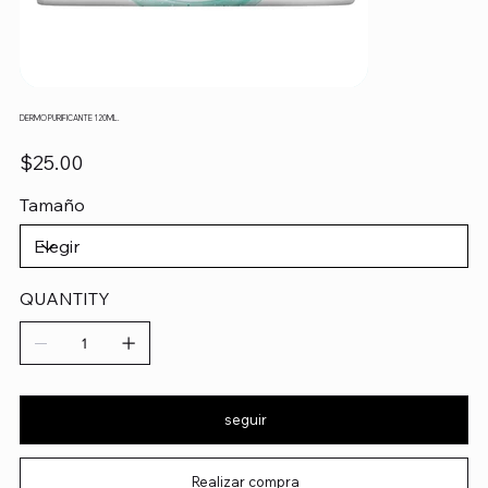
DERMO PURIFICANTE 120ML.
Precio
$25.00
Tamaño
QUANTITY
seguir
Realizar compra