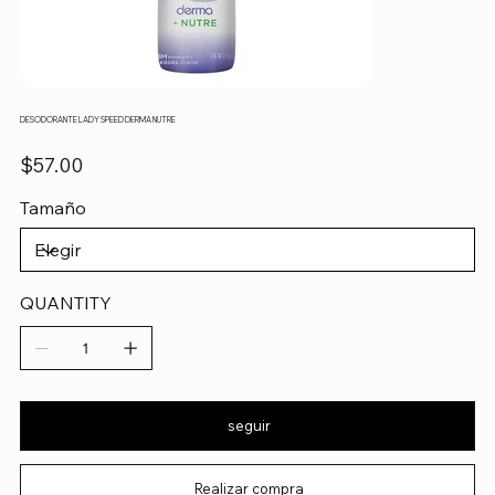
DESODORANTE LADY SPEED DERMA NUTRE
Precio
$57.00
Tamaño
QUANTITY
seguir
Realizar compra