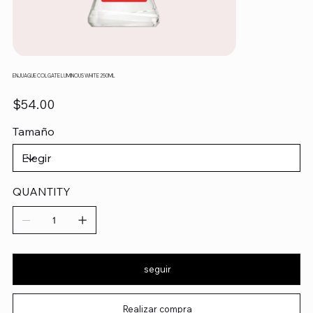
ENJUAGUE COLGATE LUMINOUS WHITE 250ML
Precio
$54.00
Tamaño
QUANTITY
seguir
Realizar compra