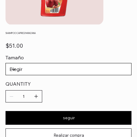
SHAMPOO CAPRICE MANZANA
Precio
$51.00
Tamaño
QUANTITY
seguir
Realizar compra