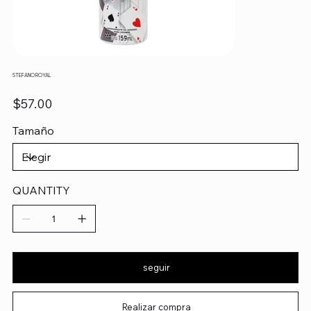
STEFANO ROYAL
Precio
$57.00
Tamaño
QUANTITY
seguir
Realizar compra