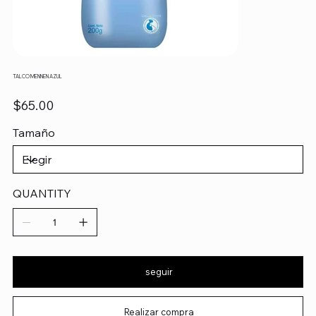
TALCO MENNEN AZUL
Precio
$65.00
Tamaño
QUANTITY
seguir
Realizar compra